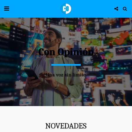
Con Opinión
"Una voz sin límite".
NOVEDADES