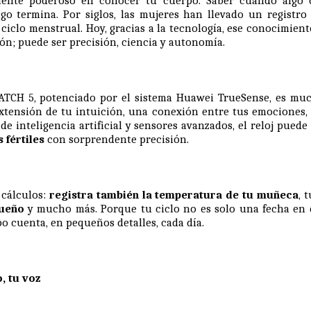
ente poderoso en conocer tu cuerpo. Saber cuándo algo 
go termina. Por siglos, las mujeres han llevado un registro
 ciclo menstrual. Hoy, gracias a la tecnología, ese conocimien
ión; puede ser precisión, ciencia y autonomía.
TCH 5, potenciado por el sistema Huawei TrueSense, es muc
extensión de tu intuición, una conexión entre tus emociones, t
de inteligencia artificial y sensores avanzados, el reloj puede
s fértiles
con sorprendente precisión.
 cálculos:
registra también la temperatura de tu muñeca
, 
sueño
y mucho más. Porque tu ciclo no es solo una fecha en e
po cuenta, en pequeños detalles, cada día.
o, tu voz