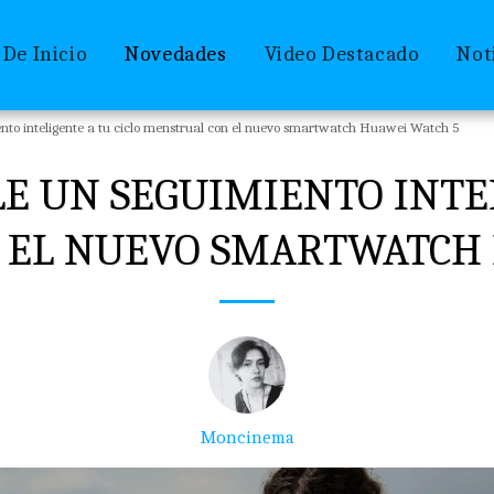
 De Inicio
Novedades
Video Destacado
Not
nto inteligente a tu ciclo menstrual con el nuevo smartwatch Huawei Watch 5
E UN SEGUIMIENTO INTEL
 EL NUEVO SMARTWATCH 
Moncinema