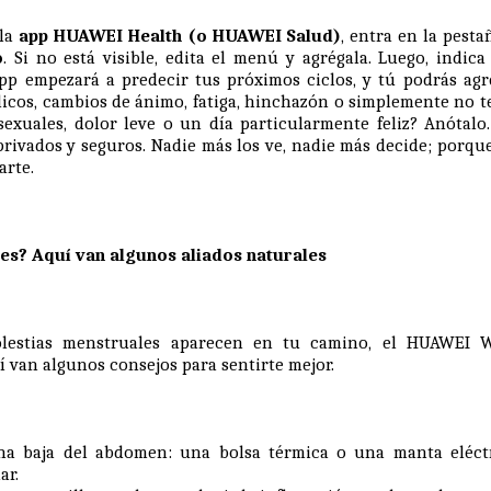
 la
app HUAWEI Health (o HUAWEI Salud)
, entra en la pest
o
. Si no está visible, edita el menú y agrégala. Luego, indica
app empezará a predecir tus próximos ciclos, y tú podrás agr
ólicos, cambios de ánimo, fatiga, hinchazón o simplemente no te
sexuales, dolor leve o un día particularmente feliz? Anótalo.
privados y seguros. Nadie más los ve, nadie más decide; porq
arte.
es? Aquí van algunos aliados naturales
olestias menstruales aparecen en tu camino, el HUAWEI
í van algunos consejos para sentirte mejor.
na baja del abdomen: una bolsa térmica o una manta eléctr
ar.