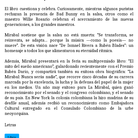
El libro cuestiona y celebra. Curiosamente, mientras algunos puristas
rechazan la presencia de Bad Bunny en la salsa, otros como el
maestro Willie Rosario celebran el acercamiento de las nuevas
generaciones, a los grandes maestros.
Mirabal sostiene que la salsa no está muerta: “Se transforma, se
reinventa, se adapta… porque la música —como la poesía— no
muere”. De esta visión nace “De Ismael Rivera a Rubén Blades”: un
homenaje a todos los que alimentaron su eternidad rítmica.
Además, Mirabal presentará en la feria su multipremiado libro: “El
mito del sueño americano”, galardonado recientemente con el Premio
Rubén Darío, y compartirá también su exitosa obra biográfica: “La
Mirabal: Nunca serás nadie”, que recorre cinco décadas de su carrera
marcada por la excelencia, la lucha y la defensa del papel de la mujer
en los medios. Un año muy exitoso para La Mirabal, quien ganó
reconocimiento por el senado y el congreso colombiano, y el senado
de su país. En New York la colonia colombiana la hizo madrina de su
desfile anual, además recibió un reconocimiento como Embajadora
Cultural entregado en el Consulado Colombiano de la urbe
neoyorquina.
Letras
Libro