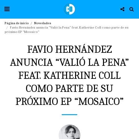
Página de inicio
Novedades
Favio Hernández anuncia “Valió la Pena” feat. Katherine Coll como parte de su
próximo EP “Mosaico”
FAVIO HERNÁNDEZ
ANUNCIA “VALIÓ LA PENA”
FEAT. KATHERINE COLL
COMO PARTE DE SU
PRÓXIMO EP “MOSAICO”