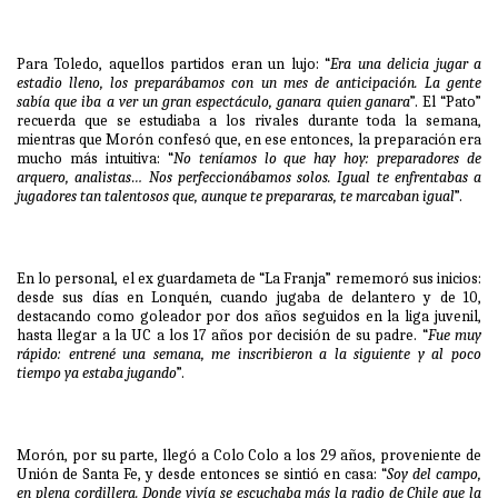
Para Toledo, aquellos partidos eran un lujo: “
Era una delicia jugar a
estadio lleno, los preparábamos con un mes de anticipación. La gente
sabía que iba a ver un gran espectáculo, ganara quien ganara
”. El “Pato”
recuerda que se estudiaba a los rivales durante toda la semana,
mientras que Morón confesó que, en ese entonces, la preparación era
mucho más intuitiva: “
No teníamos lo que hay hoy: preparadores de
arquero, analistas… Nos perfeccionábamos solos. Igual te enfrentabas a
jugadores tan talentosos que, aunque te prepararas, te marcaban igual
”.
En lo personal, el ex guardameta de “La Franja” rememoró sus inicios:
desde sus días en Lonquén, cuando jugaba de delantero y de 10,
destacando como goleador por dos años seguidos en la liga juvenil,
hasta llegar a la UC a los 17 años por decisión de su padre. “
Fue muy
rápido: entrené una semana, me inscribieron a la siguiente y al poco
tiempo ya estaba jugando
”.
Morón, por su parte, llegó a Colo Colo a los 29 años, proveniente de
Unión de Santa Fe, y desde entonces se sintió en casa: “
Soy del campo,
en plena cordillera. Donde vivía se escuchaba más la radio de Chile que la