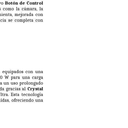
evo
Botón de Control
s como la cámara, la
amienta, mejorada con
ncia se completa con
n equipados con una
00 W para una carga
za un uso prolongado
da gracias al
Crystal
tra. Esta tecnología
aídas, ofreciendo una