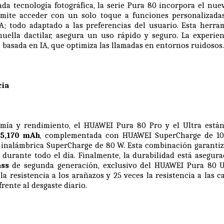
da tecnología fotográfica, la serie Pura 80 incorpora el nu
rmite acceder con un solo toque a funciones personalizada
IA; todo adaptado a las preferencias del usuario. Esta herr
uella dactilar, asegura un uso rápido y seguro. La experie
 basada en IA, que optimiza las llamadas en entornos ruidosos.
cia
mía y rendimiento, el HUAWEI Pura 80 Pro y el Ultra está
 5,170 mAh
, complementada con HUAWEI SuperCharge de 1
ga inalámbrica SuperCharge de 80 W. Esta combinación garanti
 durante todo el día. Finalmente, la durabilidad está asegura
ass
de segunda generación, exclusivo del HUAWEI Pura 80 Ul
la resistencia a los arañazos y 25 veces la resistencia a las c
rente al desgaste diario.