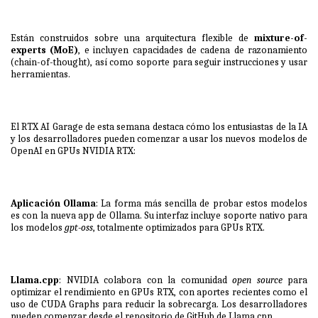
Están construidos sobre una arquitectura flexible de
mixture-of-
experts (MoE)
, e incluyen capacidades de cadena de razonamiento
(chain-of-thought), así como soporte para seguir instrucciones y usar
herramientas.
El
RTX AI Garage
de esta semana destaca cómo los entusiastas de la IA
y los desarrolladores pueden comenzar a usar los nuevos modelos de
OpenAI en GPUs NVIDIA RTX:
Aplicación Ollama
:
La forma más sencilla de probar estos modelos
es con la nueva app de Ollama. Su interfaz incluye soporte nativo para
los modelos
gpt-oss
, totalmente optimizados para GPUs RTX.
Llama.cpp
:
NVIDIA colabora con la comunidad
open source
para
optimizar el rendimiento en GPUs RTX, con aportes recientes como el
uso de CUDA Graphs para reducir la sobrecarga. Los desarrolladores
pueden comenzar desde el repositorio de GitHub de Llama.cpp.