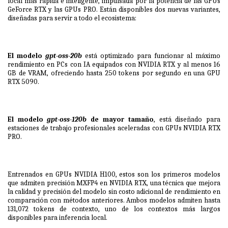
local más rápida e inteligente, impulsada por la potencia de las GPUs
GeForce RTX y las GPUs PRO. Están disponibles dos nuevas variantes,
diseñadas para servir a todo el ecosistema:
El modelo
gpt-oss-20b
está optimizado para funcionar al máximo
rendimiento en PCs con IA equipados con NVIDIA RTX y al menos 16
GB de VRAM, ofreciendo hasta 250 tokens por segundo en una GPU
RTX 5090.
El modelo
gpt-oss-120b
de mayor tamaño
, está diseñado para
estaciones de trabajo profesionales aceleradas con GPUs NVIDIA RTX
PRO.
Entrenados en GPUs
NVIDIA H100
, estos son los primeros modelos
que admiten precisión MXFP4 en NVIDIA RTX, una técnica que mejora
la calidad y precisión del modelo sin costo adicional de rendimiento en
comparación con métodos anteriores. Ambos modelos admiten hasta
131,072 tokens de contexto, uno de los contextos más largos
disponibles para inferencia local.