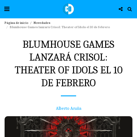
Página de inicio
Novedades
Blumhouse Games lanzará Crisol: Theater of Idols el 10 de febrero
BLUMHOUSE GAMES
LANZARÁ CRISOL:
THEATER OF IDOLS EL 10
DE FEBRERO
Alberto Acuña