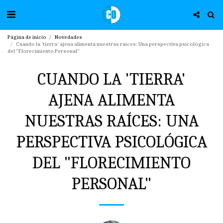
Página de inicio
Novedades
Cuando la 'tierra' ajena alimenta nuestras raíces: Una perspectiva psicológica
del "Florecimiento Personal"
CUANDO LA 'TIERRA'
AJENA ALIMENTA
NUESTRAS RAÍCES: UNA
PERSPECTIVA PSICOLÓGICA
DEL "FLORECIMIENTO
PERSONAL"