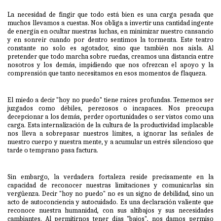
La necesidad de fingir que todo está bien es una carga pesada que
muchos llevamos a cuestas. Nos obliga a invertir una cantidad ingente
de energía en ocultar nuestras luchas, en minimizar nuestro cansancio
y en sonreír cuando por dentro sentimos la tormenta. Este teatro
constante no solo es agotador, sino que también nos aísla. Al
pretender que todo marcha sobre ruedas, creamos una distancia entre
nosotros y los demás, impidiendo que nos ofrezcan el apoyo y la
comprensión que tanto necesitamos en esos momentos de flaqueza.
El miedo a decir "hoy no puedo" tiene raíces profundas. Tememos ser
juzgados como débiles, perezosos o incapaces. Nos preocupa
decepcionar a los demás, perder oportunidades o ser vistos como una
carga. Esta internalización de la cultura de la productividad implacable
nos lleva a sobrepasar nuestros límites, a ignorar las señales de
nuestro cuerpo y nuestra mente, y a acumular un estrés silencioso que
tarde o temprano pasa factura.
Sin embargo, la verdadera fortaleza reside precisamente en la
capacidad de reconocer nuestras limitaciones y comunicarlas sin
vergüenza. Decir "hoy no puedo" no es un signo de debilidad, sino un
acto de autoconciencia y autocuidado. Es una declaración valiente que
reconoce nuestra humanidad, con sus altibajos y sus necesidades
cambiantes. Al permitirnos tener días "bajos", nos damos permiso