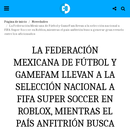
Página de inicio
Novedades
La Federación Mexicana de Fútbol y GameFam llevan a la selección nacional a
FIFA Super Soccer en Roblox, mientras el país anfitrión busca generar gran revuelo
entre los aficionados
LA FEDERACIÓN
MEXICANA DE FÚTBOL Y
GAMEFAM LLEVAN A LA
SELECCIÓN NACIONAL A
FIFA SUPER SOCCER EN
ROBLOX, MIENTRAS EL
PAÍS ANFITRIÓN BUSCA