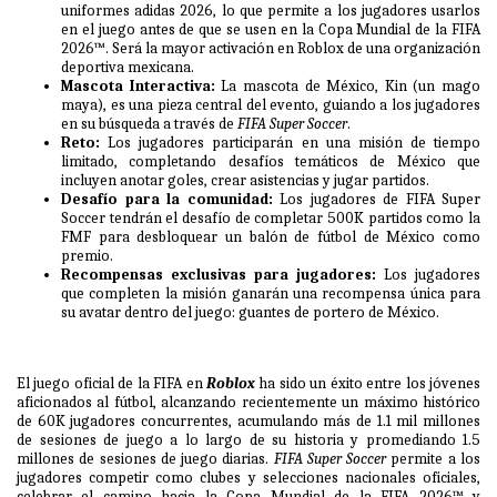
uniformes adidas 2026, lo que permite a los jugadores usarlos
en el juego antes de que se usen en la Copa Mundial de la FIFA
2026™. Será la mayor activación en Roblox de una organización
deportiva mexicana.
Mascota Interactiva:
La mascota de México, Kin (un mago
maya), es una pieza central del evento, guiando a los jugadores
en su búsqueda a través de
FIFA Super Soccer
.
Reto:
Los jugadores participarán en una misión de tiempo
limitado, completando desafíos temáticos de México que
incluyen anotar goles, crear asistencias y jugar partidos.
Desafío para la comunidad:
Los jugadores de FIFA Super
Soccer tendrán el desafío de completar 500K partidos como la
FMF para desbloquear un balón de fútbol de México como
premio.
Recompensas exclusivas para jugadores:
Los jugadores
que completen la misión ganarán una recompensa única para
su avatar dentro del juego: guantes de portero de México.
El juego oficial de la FIFA en
Roblox
ha sido un éxito entre los jóvenes
aficionados al fútbol, alcanzando recientemente un máximo histórico
de 60K jugadores concurrentes, acumulando más de 1.1 mil millones
de sesiones de juego a lo largo de su historia y promediando 1.5
millones de sesiones de juego diarias.
FIFA Super Soccer
permite a los
jugadores competir como clubes y selecciones nacionales oficiales,
celebrar el camino hacia la Copa Mundial de la FIFA 2026™ y