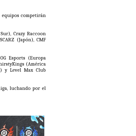
s equipos competirán
 Sur), Crazy Raccoon
, SCARZ (Japón), CMF
OG Esports (Europa
ThirstyKings (América
l) y Level Max Club
iga, luchando por el