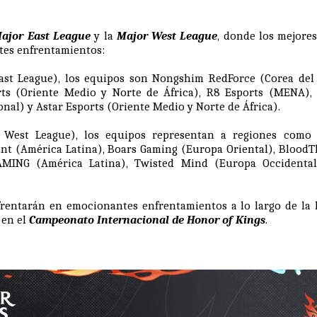
ajor East League
y la
Major West League
, donde los mejore
tes enfrentamientos:
st League), los equipos son Nongshim RedForce (Corea del
rts (Oriente Medio y Norte de África), R8 Esports (MENA)
onal) y Astar Esports (Oriente Medio y Norte de África).
West League), los equipos representan a regiones como 
ant (América Latina), Boars Gaming (Europa Oriental), Blood
AMING (América Latina), Twisted Mind (Europa Occidenta
frentarán en emocionantes enfrentamientos a lo largo de la l
 en el
Campeonato Internacional de Honor of Kings
.