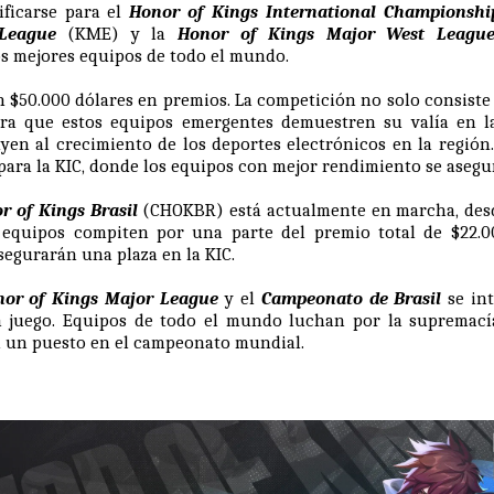
ificarse para el
Honor of Kings International Championshi
League
(KME) y la
Honor of Kings Major West Leagu
os mejores equipos de todo el mundo.
n $50.000 dólares en premios. La competición no solo consiste 
ra que estos equipos emergentes demuestren su valía en la
en al crecimiento de los deportes electrónicos en la región
 para la KIC, donde los equipos con mejor rendimiento se asegu
 of Kings Brasil
(CHOKBR) está actualmente en marcha, desd
equipos compiten por una parte del premio total de $22.0
segurarán una plaza en la KIC.
or of Kings Major League
y el
Campeonato de Brasil
se int
n juego. Equipos de todo el mundo luchan por la supremacía
a un puesto en el campeonato mundial.