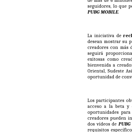
de más de 6 millones
seguidores, lo que p
PUBG MOBILE
.
La iniciativa de
rec
desean mostrar su 
creadores con más d
seguirá proporcion
exitosas como crea
bienvenida a creado
Oriental, Sudeste As
oportunidad de conve
Los participantes ob
acceso a la beta y 
oportunidades para 
creadores pueden in
dos vídeos de
PUBG
requisitos específic