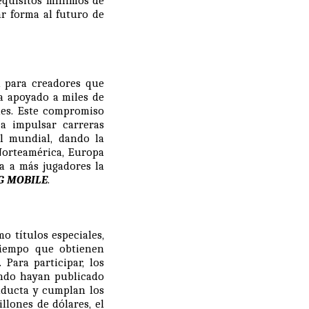
requisitos mínimos de
ar forma al futuro de
 para creadores que
a apoyado a miles de
nes. Este compromiso
a impulsar carreras
l mundial, dando la
Norteamérica, Europa
da a más jugadores la
G MOBILE
.
o títulos especiales,
 tiempo que obtienen
Para participar, los
ando hayan publicado
nducta y cumplan los
llones de dólares, el