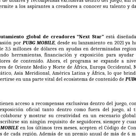
 de dólares y recompensas exclusivas dentro del juego, sin 
ermite a los aspirantes a creadores a conocer su talento y d
lutamiento global de creadores “Next Star”
está diseñada
pasión por
PUBG MOBILE
, desde su lanzamiento en 2021 ya h
e 3,5 millones de dólares en ayudas en determinadas regio
ando herramientas, financiación y exposición para ayudar 
dores de contenido. Ahora, el programa se expande a nive
res de Oriente Medio y Norte de África, Europa Occidental, 
iático, Asia Meridional, América Latina y África, lo que brin
rtirse en una parte vital del ecosistema de contenido de
PUB
tienen acceso a recompensas exclusivas dentro del juego, com
exposición oficial tanto dentro como fuera del juego, al
colaborar y mostrar su creatividad en un escenario global. 
scribirse sin ningún requisito de seguidores, siempre y cu
 MOBILE
en los últimos tres meses, acepten el Código de Co
os de cada región. Además de un premio anual de más de 6 mi