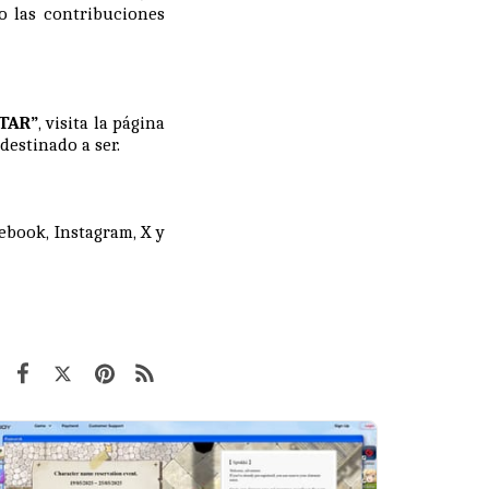
o las contribuciones
STAR”
, visita la
página
estinado a ser.
cebook
,
Instagram
,
X
y