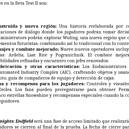
 en la Beta Test II son:
nstruida y nueva región:
Una historia reelaborada por 
aciones de diálogo donde los jugadores podrán tomar decis
dministrators podrán explorar Wuling, una nueva región que c
ementos futuristas, combinando así lo tradicional con lo con
ajes y combate mejorado:
Nueve nuevos operadores incluy
llas: Ardelia, Last Rite y Pogranichnik. El combate mejor
bilidades refinadas y encuentro con jefes renovados.
bricación y otras características:
Los Endministrators 
utomated Industry Complex (AIC), crafteando objetos y usa
to, guía de compañeros de equipo y detección de cajas.
ma y recompensa para los jugadores:
Controles y visuale
móviles. Los fans pueden preregistrarse para obtener Perm
nco estrellas Snowshine y recompensas especiales cuando la c
eguidores.
nights: Endfield
será una fase de acceso limitado que realizar
dores se cierren al final de la prueba. La fecha de cierre par