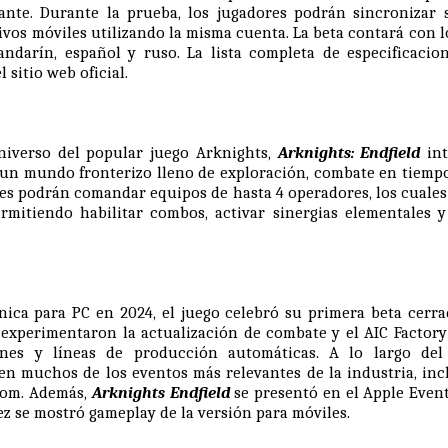
nte. Durante la prueba, los jugadores podrán sincronizar 
ivos móviles utilizando la misma cuenta. La beta contará con l
andarín, español y ruso. La lista completa de especificaci
el
sitio web oficial
.
iverso del popular juego Arknights,
Arknights: Endfield
int
 un mundo fronterizo lleno de exploración, combate en tiemp
res podrán comandar equipos de hasta 4 operadores, los cuales
rmitiendo habilitar combos, activar sinergias elementales y 
nica para PC en 2024, el juego celebró su primera beta cerra
 experimentaron la actualización de combate y el AIC Factory
iones y líneas de producción automáticas. A lo largo d
 en muchos de los eventos más relevantes de la industria, in
om. Además,
Arknights Endfield
se presentó en el
Apple Even
z se mostró gameplay de la versión para móviles.