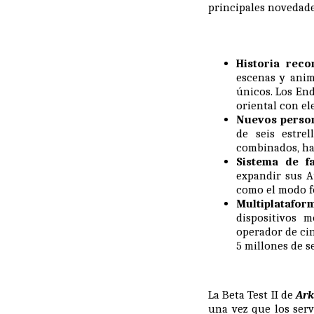
principales novedades
Historia reco
escenas y anim
únicos. Los En
oriental con el
Nuevos person
de seis estre
combinados, ha
Sistema de fa
expandir sus A
como el modo fo
Multiplatafor
dispositivos 
operador de ci
5 millones de s
La Beta Test II de
Ark
una vez que los servi