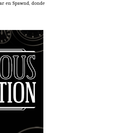
rar en
Spawnd
, donde