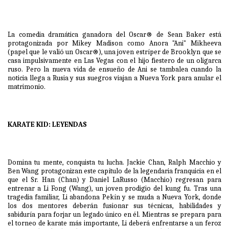
La comedia dramática ganadora del Oscar® de Sean Baker está
protagonizada por Mikey Madison como Anora "Ani" Mikheeva
(papel que le valió un Oscar®), una joven estríper de Brooklyn que se
casa impulsivamente en Las Vegas con el hijo fiestero de un oligarca
ruso. Pero la nueva vida de ensueño de Ani se tambalea cuando la
noticia llega a Rusia y sus suegros viajan a Nueva York para anular el
matrimonio.
KARATE KID: LEYENDAS
Domina tu mente, conquista tu lucha. Jackie Chan, Ralph Macchio y
Ben Wang protagonizan este capítulo de la legendaria franquicia en el
que el Sr. Han (Chan) y Daniel LaRusso (Macchio) regresan para
entrenar a Li Fong (Wang), un joven prodigio del kung fu. Tras una
tragedia familiar, Li abandona Pekín y se muda a Nueva York, donde
los dos mentores deberán fusionar sus técnicas, habilidades y
sabiduría para forjar un legado único en él. Mientras se prepara para
el torneo de karate más importante, Li deberá enfrentarse a un feroz