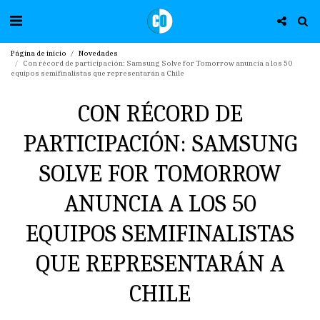
Página de inicio
Novedades
Con récord de participación: Samsung Solve for Tomorrow anuncia a los 50
equipos semifinalistas que representarán a Chile
CON RÉCORD DE
PARTICIPACIÓN: SAMSUNG
SOLVE FOR TOMORROW
ANUNCIA A LOS 50
EQUIPOS SEMIFINALISTAS
QUE REPRESENTARÁN A
CHILE