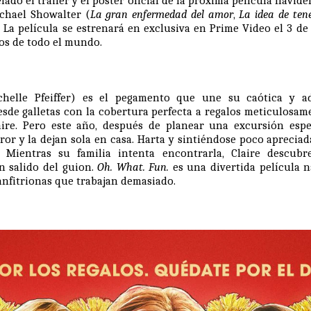
ado el trailer y el póster oficial de la próxima película navid
chael Showalter
(
La gran enfermedad del amor
,
La idea de ten
. La película se estrenará en exclusiva en Prime Video el 3 d
ios de todo el mundo.
ichelle Pfeiffer) es el pegamento que une su caótica y ad
esde galletas con la cobertura perfecta a regalos meticulosam
laire. Pero este año, después de planear una excursión espec
or y la dejan sola en casa. Harta y sintiéndose poco aprecia
. Mientras su familia intenta encontrarla, Claire descub
n salido del guion.
Oh. What. Fun.
es una divertida película 
 anfitrionas que trabajan demasiado.