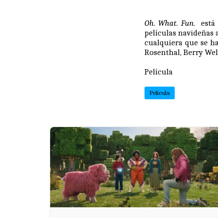
Oh. What. Fun.
está 
películas navideñas a
cualquiera que se h
Rosenthal
,
Berry We
Película
Película