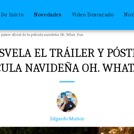
 De Inicio
Novedades
Video Destacado
Not
y póster oficial de la película navideña Oh. What. Fun.
VELA EL TRÁILER Y PÓST
CULA NAVIDEÑA OH. WHAT.
Edgardo Muñoz