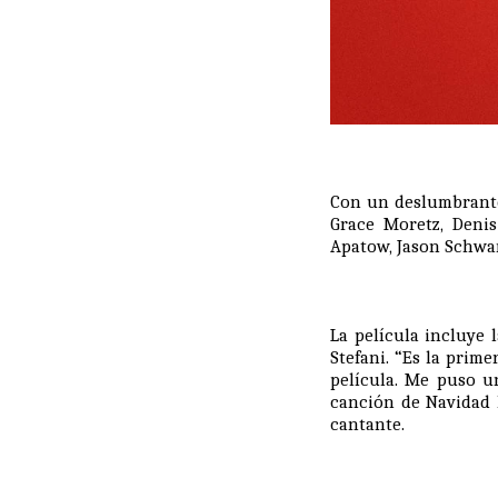
Con un deslumbrante 
Grace Moretz
,
Denis
Apatow
,
Jason Schwa
La película incluye 
Stefani
. “Es la prim
película. Me puso u
canción de Navidad l
cantante.