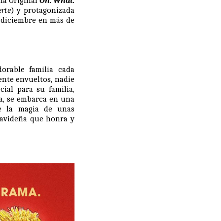
eña Original
Oh. What.
erte
) y protagonizada
e diciembre en más de
orable familia cada
ente envueltos, nadie
ial para su familia,
da, se embarca en una
re la magia de unas
navideña que honra y