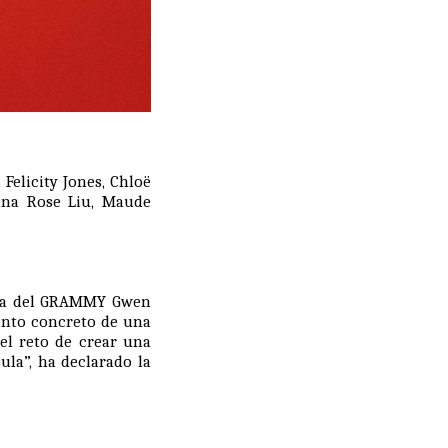
a
Felicity Jones
,
Chloë
na Rose Liu
,
Maude
ora del GRAMMY
Gwen
ento concreto de una
el reto de crear una
ula”, ha declarado la