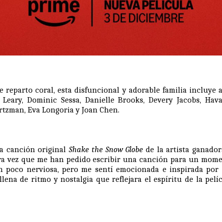
reparto coral, esta disfuncional y adorable familia incluye 
 Leary
,
Dominic Sessa
,
Danielle Brooks
,
Devery Jacobs
,
Hava
rtzman
,
Eva Longoria
y
Joan Chen
.
la canción original
Shake the Snow Globe
de la artista ganad
era vez que me han pedido escribir una canción para un mom
n poco nerviosa, pero me sentí emocionada e inspirada por 
lena de ritmo y nostalgia que reflejara el espíritu de la pelíc