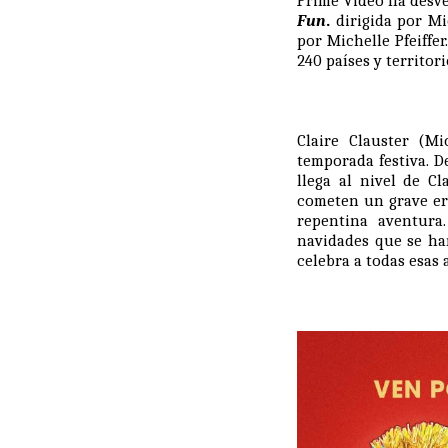
Prime Video ha desvel
Fun
.
dirigida por
Mi
por
Michelle Pfeiffer
240 países y territor
Claire Clauster (M
temporada festiva. D
llega al nivel de C
cometen un grave err
repentina aventura
navidades que se ha
celebra a todas esas